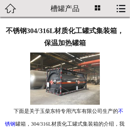



槽罐产品
首页

槽罐产品
不锈钢304/316L材质化工罐式集装箱，
价格咨询
保温加热罐箱
成功案例
新闻中心
厂家介绍
下面是关于玉柴东特专用汽车有限公司生产的
不
锈钢
罐箱，304/316L材质化工罐式集装箱的介绍，我